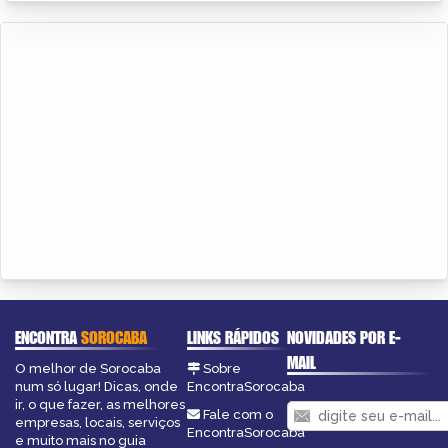
ENCONTRA
SOROCABA
LINKS RÁPIDOS
NOVIDADES POR E-
MAIL
O melhor de Sorocaba
Sobre
num só lugar! Dicas, onde
EncontraSorocaba
ir, o que fazer, as melhores
Fale com o
empresas, locais, serviços
EncontraSorocaba
e muito mais no guia