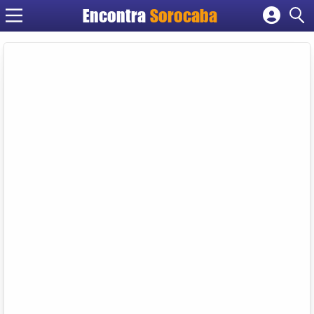
Encontra
Sorocaba
Cadastrar empresa
Fazer login
Criar conta