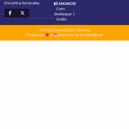
Encontra Sorocaba.
ANUNCIE
:
Com
destaque
|
Grátis
Termos
|
Privacidade
|
Sitemap
Criado com
e
pelo time do EncontraBrasil