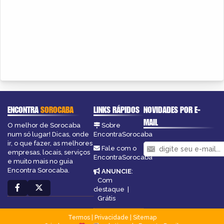
ENCONTRA
SOROCABA
LINKS RÁPIDOS
NOVIDADES POR E-
MAIL
O melhor de Sorocaba
Sobre
num só lugar! Dicas, onde
EncontraSorocaba
ir, o que fazer, as melhores
Fale com o
empresas, locais, serviços
EncontraSorocaba
e muito mais no guia
Encontra Sorocaba.
ANUNCIE
:
Com
destaque
|
Grátis
Termos
|
Privacidade
|
Sitemap