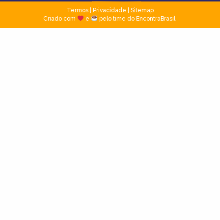
Termos
|
Privacidade
|
Sitemap
Criado com
e
pelo time do EncontraBrasil