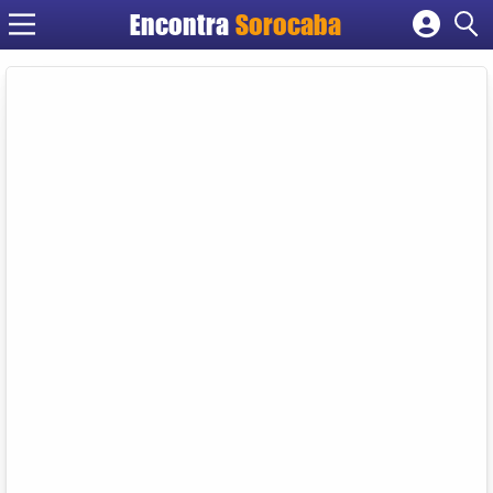
Encontra
Sorocaba
Cadastrar empresa
Fazer login
Criar conta