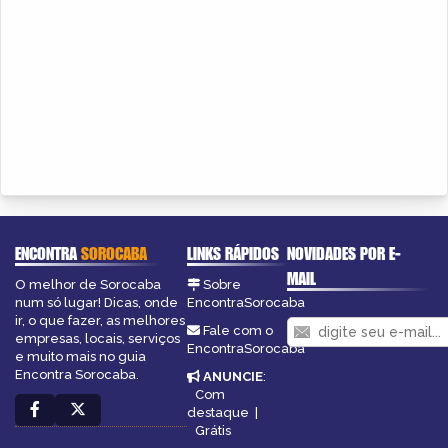
ENCONTRA
SOROCABA
LINKS RÁPIDOS
NOVIDADES POR E-
MAIL
O melhor de Sorocaba
Sobre
num só lugar! Dicas, onde
EncontraSorocaba
ir, o que fazer, as melhores
Fale com o
empresas, locais, serviços
EncontraSorocaba
e muito mais no guia
Encontra Sorocaba.
ANUNCIE
:
Com
destaque
|
Grátis