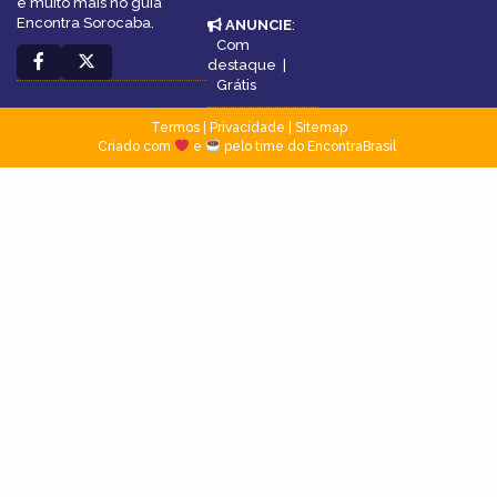
e muito mais no guia
Encontra Sorocaba.
ANUNCIE
:
Com
destaque
|
Grátis
Termos
|
Privacidade
|
Sitemap
Criado com
e
pelo time do EncontraBrasil