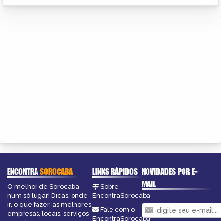
ENCONTRA
SOROCABA
LINKS RÁPIDOS
NOVIDADES POR E-
MAIL
O melhor de Sorocaba
Sobre
num só lugar! Dicas, onde
EncontraSorocaba
ir, o que fazer, as melhores
Fale com o
empresas, locais, serviços
EncontraSorocaba