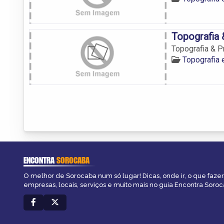
Topografia 
Topografia & P
Topografia
ENCONTRA
SOROCABA
O melhor de Sorocaba num só lugar! Dicas, onde ir, o que fazer
empresas, locais, serviços e muito mais no guia Encontra Soroc