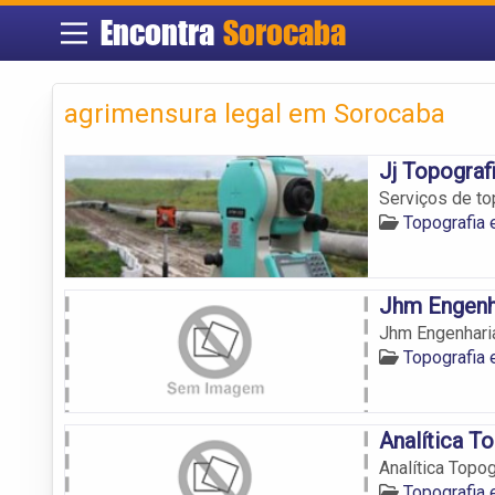
Encontra
Sorocaba
agrimensura legal em Sorocaba
Jj Topograf
Serviços de to
Topografia
Jhm Engenh
Jhm Engenharia
Topografia
Analítica T
Analítica Topo
Topografia