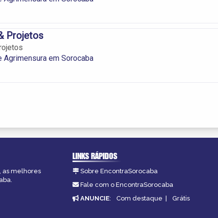
& Projetos
rojetos
 e Agrimensura em Sorocaba
LINKS RÁPIDOS
, as melhores
Sobre EncontraSorocaba
aba.
Fale com o EncontraSorocaba
ANUNCIE
:
Com destaque
|
Grátis