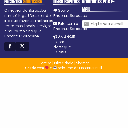
ENCONTRA
SOROCABA
LINKS RÁPIDOS
NOVIDADES POR E-
MAIL
O melhor de Sorocaba
Sobre
num só lugar! Dicas, onde
EncontraSorocaba
ir, o que fazer, as melhores
Fale com o
empresas, locais, serviços
EncontraSorocaba
e muito mais no guia
Encontra Sorocaba.
ANUNCIE
:
Com
destaque
|
Grátis
Termos
|
Privacidade
|
Sitemap
Criado com
e
pelo time do EncontraBrasil