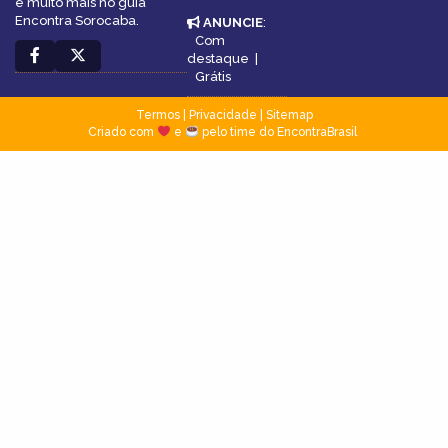
e muito mais no guia
Encontra Sorocaba.
ANUNCIE
:
Com
destaque
|
Grátis
Termos
|
Privacidade
|
Sitemap
Criado com
e
pelo time do EncontraBrasil