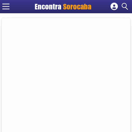
Encontra
Sorocaba
Cadastrar empresa
Fazer login
Criar conta