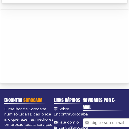
ENCONTRA
SOROCABA
LINKS RÁPIDOS
NOVIDADES POR E-
MAIL
O melhor de Sorocaba
Sobre
num só lugar! Dicas, onde
EncontraSorocaba
ir, o que fazer, as melhores
Fale com o
empresas, locais, serviços
EncontraSorocaba