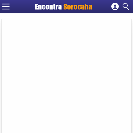
Encontra
Sorocaba
Cadastrar empresa
Fazer login
Criar conta