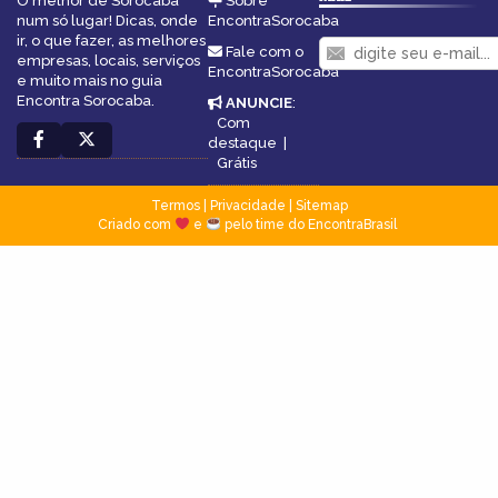
O melhor de Sorocaba
Sobre
num só lugar! Dicas, onde
EncontraSorocaba
ir, o que fazer, as melhores
Fale com o
empresas, locais, serviços
EncontraSorocaba
e muito mais no guia
Encontra Sorocaba.
ANUNCIE
:
Com
destaque
|
Grátis
Termos
|
Privacidade
|
Sitemap
Criado com
e
pelo time do EncontraBrasil