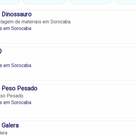
 Dinossauro
clagem de materiais em Sorocaba.
os em Sorocaba
0
os em Sorocaba
o Peso Pesado
eso Pesado
os em Sorocaba
 Galera
lera