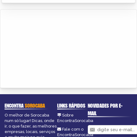
ENCONTRA
SOROCABA
LINKS RÁPIDOS
NOVIDADES POR E-
MAIL
O melhor de Sorocaba
Sobre
num só lugar! Dicas, onde
EncontraSorocaba
ir, o que fazer, as melhores
Fale com o
empresas, locais, serviços
EncontraSorocaba