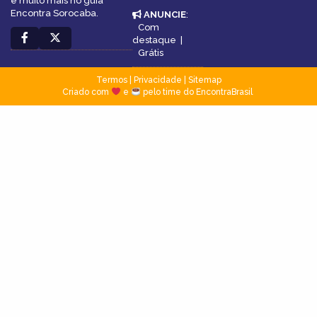
e muito mais no guia
Encontra Sorocaba.
ANUNCIE
:
Com
destaque
|
Grátis
Termos
|
Privacidade
|
Sitemap
Criado com
e
pelo time do EncontraBrasil