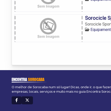
Sorocicle S
Sorocicle Spor
Equipament
ENCONTRA
SOROCABA
O melhor de Sorocaba num só lugar! Dicas, onde ir, o que fazer
empresas, locais, serviços e muito mais no guia Encontra Soroc