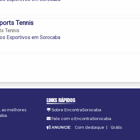
ports Tennis
ts Tennis
os Esportivos em Sorocaba
LINKS RÁPIDOS
, as melhores
Sobre EncontraSorocaba
aba.
Fale com o EncontraSorocaba
ANUNCIE
:
Com destaque
|
Grátis