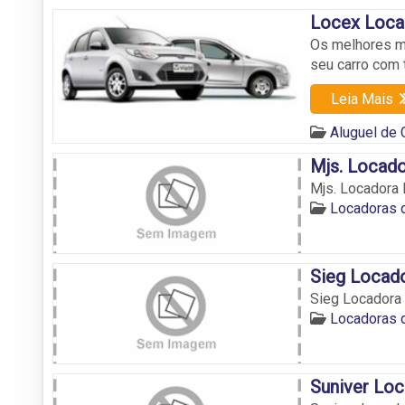
Locex Loca
Os melhores mo
seu carro com t
Leia Mais
Aluguel de
Mjs. Locado
Mjs. Locadora 
Locadoras 
Sieg Locad
Sieg Locadora
Locadoras 
Suniver Loc