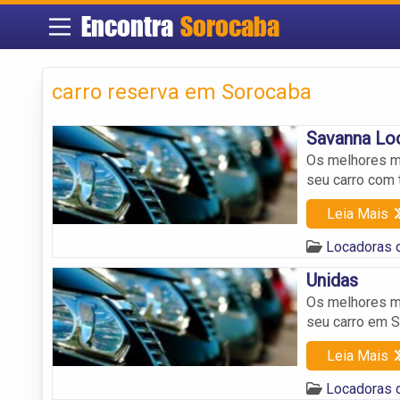
Encontra
Sorocaba
carro reserva em Sorocaba
Savanna Lo
Os melhores mo
seu carro com t
Leia Mais
Locadoras 
Unidas
Os melhores mo
seu carro em 
Leia Mais
Locadoras 