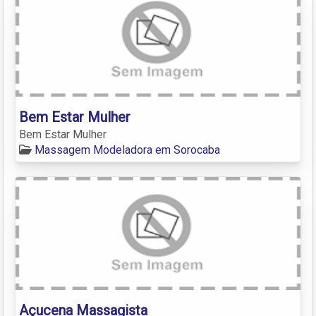
Bem Estar Mulher
Bem Estar Mulher
Massagem Modeladora em Sorocaba
Açucena Massagista