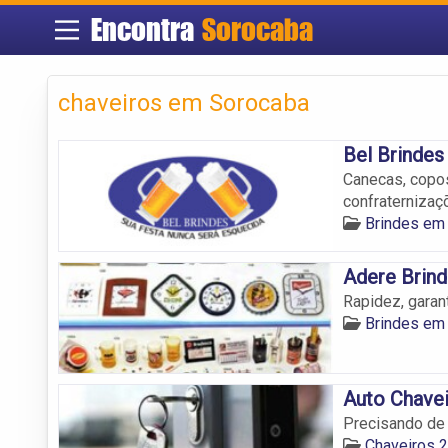
Encontra
Sorocaba
chaveiros em Sorocaba
Bel Brindes
Canecas, copos
confraternizaçõ
Brindes em
Adere Brind
Rapidez, garan
Brindes em
Auto Chavei
Precisando de
Chaveiros 