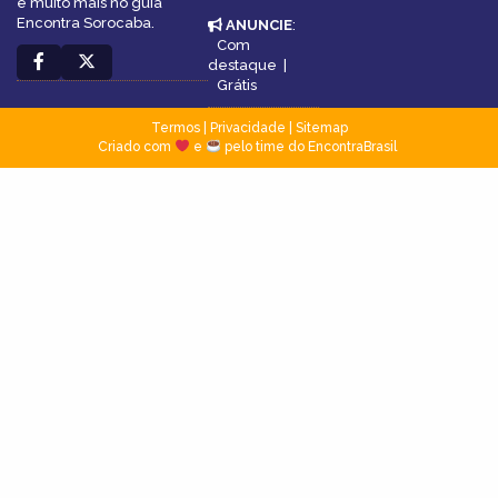
e muito mais no guia
Encontra Sorocaba.
ANUNCIE
:
Com
destaque
|
Grátis
Termos
|
Privacidade
|
Sitemap
Criado com
e
pelo time do EncontraBrasil