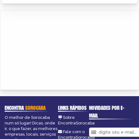
ENCONTRA
SOROCABA
LINKS RÁPIDOS
NOVIDADES POR E-
MAIL
O melhor de Sorocaba
Sobre
num só lugar! Dicas, onde
EncontraSorocaba
ir, o que fazer, as melhores
Fale com o
empresas, locais, serviços
EncontraSorocaba