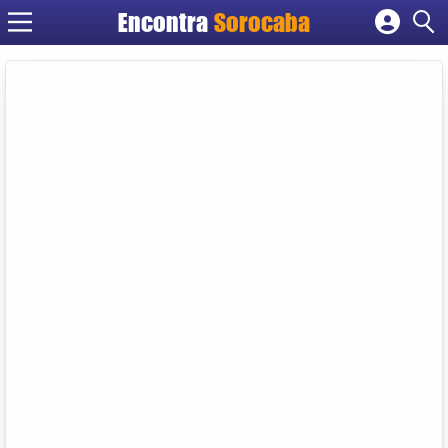
Encontra
Sorocaba
Cadastrar empresa
Fazer login
Criar conta