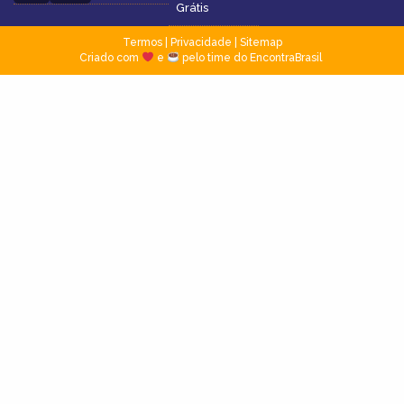
Grátis
Termos
|
Privacidade
|
Sitemap
Criado com
e
pelo time do EncontraBrasil