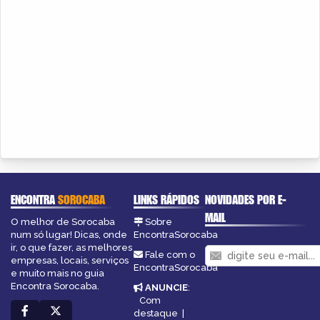
ENCONTRA
SOROCABA
LINKS RÁPIDOS
NOVIDADES POR E-
MAIL
O melhor de Sorocaba
Sobre
num só lugar! Dicas, onde
EncontraSorocaba
ir, o que fazer, as melhores
Fale com o
empresas, locais, serviços
EncontraSorocaba
e muito mais no guia
Encontra Sorocaba.
ANUNCIE
:
Com
destaque
|