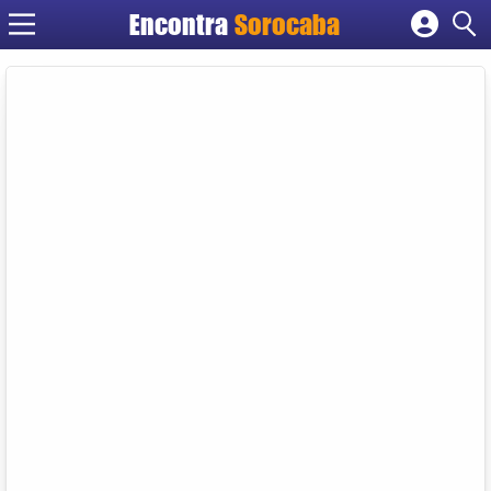
Encontra
Sorocaba
Cadastrar empresa
Fazer login
Criar conta