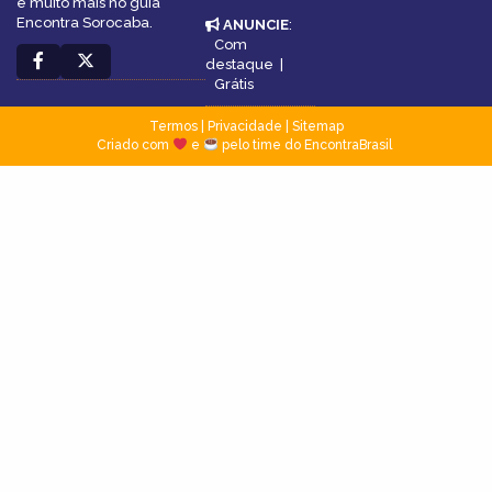
e muito mais no guia
Encontra Sorocaba.
ANUNCIE
:
Com
destaque
|
Grátis
Termos
|
Privacidade
|
Sitemap
Criado com
e
pelo time do EncontraBrasil