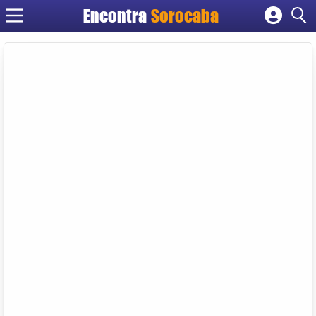
Encontra
Sorocaba
Cadastrar empresa
Fazer login
Criar conta