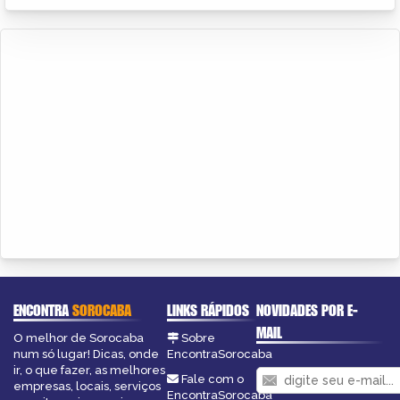
ENCONTRA
SOROCABA
LINKS RÁPIDOS
NOVIDADES POR E-
MAIL
O melhor de Sorocaba
Sobre
num só lugar! Dicas, onde
EncontraSorocaba
ir, o que fazer, as melhores
Fale com o
empresas, locais, serviços
EncontraSorocaba