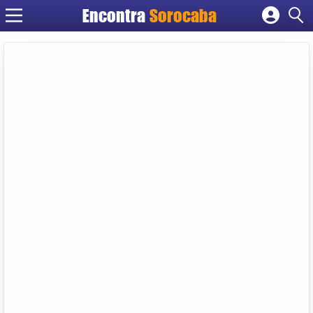
Encontra
Sorocaba
Cadastrar empresa
Fazer login
Criar conta