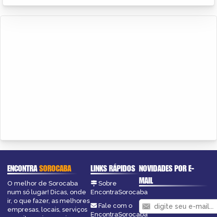
ENCONTRA
SOROCABA
LINKS RÁPIDOS
NOVIDADES POR E-
MAIL
O melhor de Sorocaba
Sobre
num só lugar! Dicas, onde
EncontraSorocaba
ir, o que fazer, as melhores
Fale com o
empresas, locais, serviços
EncontraSorocaba