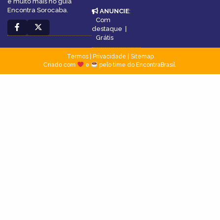
e muito mais no guia
Encontra Sorocaba.
ANUNCIE
:
Com
destaque
|
Grátis
Termos
|
Privacidade
|
Sitemap
Criado com
e
pelo time do EncontraBrasil