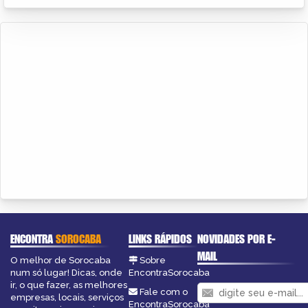
ENCONTRA
SOROCABA
LINKS RÁPIDOS
NOVIDADES POR E-
MAIL
O melhor de Sorocaba
Sobre
num só lugar! Dicas, onde
EncontraSorocaba
ir, o que fazer, as melhores
Fale com o
empresas, locais, serviços
EncontraSorocaba