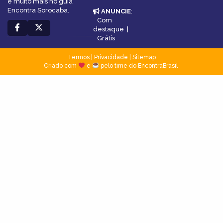
e muito mais no guia
Encontra Sorocaba.
ANUNCIE
:
Com
destaque
|
Grátis
Termos
|
Privacidade
|
Sitemap
Criado com
e
pelo time do EncontraBrasil