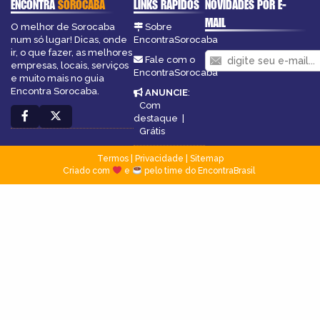
ENCONTRA
SOROCABA
LINKS RÁPIDOS
NOVIDADES POR E-
MAIL
O melhor de Sorocaba
Sobre
num só lugar! Dicas, onde
EncontraSorocaba
ir, o que fazer, as melhores
Fale com o
empresas, locais, serviços
EncontraSorocaba
e muito mais no guia
Encontra Sorocaba.
ANUNCIE
:
Com
destaque
|
Grátis
Termos
|
Privacidade
|
Sitemap
Criado com
e
pelo time do EncontraBrasil