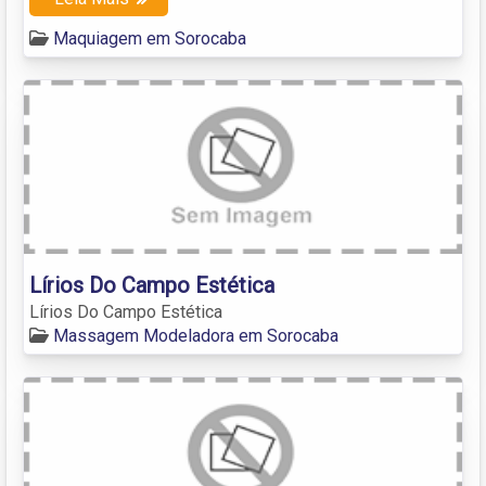
Maquiagem em Sorocaba
Lírios Do Campo Estética
Lírios Do Campo Estética
Massagem Modeladora em Sorocaba