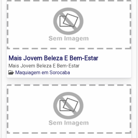
Mais Jovem Beleza E Bem-Estar
Mais Jovem Beleza E Bem-Estar
Maquiagem em Sorocaba