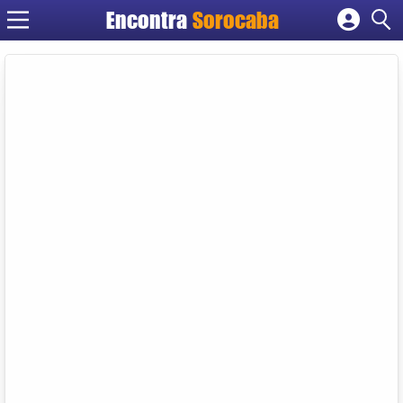
Encontra
Sorocaba
Cadastrar empresa
Fazer login
Criar conta