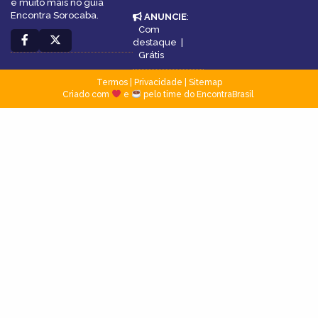
e muito mais no guia
Encontra Sorocaba.
ANUNCIE
:
Com
destaque
|
Grátis
Termos
|
Privacidade
|
Sitemap
Criado com
e
pelo time do EncontraBrasil