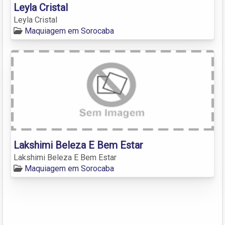
Leyla Cristal
Leyla Cristal
Maquiagem em Sorocaba
Lakshimi Beleza E Bem Estar
Lakshimi Beleza E Bem Estar
Maquiagem em Sorocaba