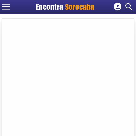
Encontra
Sorocaba
Cadastrar empresa
Fazer login
Criar conta