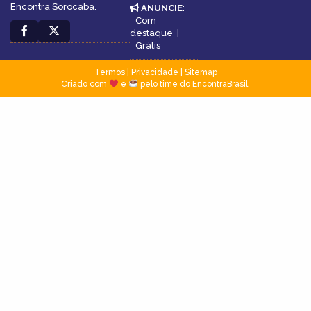
Encontra Sorocaba.
ANUNCIE
:
Com
destaque
|
Grátis
Termos
|
Privacidade
|
Sitemap
Criado com
e
pelo time do EncontraBrasil