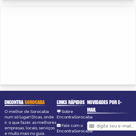
ENCONTRA
SOROCABA
LINKS RÁPIDOS
NOVIDADES POR E-
MAIL
O melhor de Sorocaba
Sobre
num só lugar! Dicas, onde
EncontraSorocaba
ir, o que fazer, as melhores
Fale com o
empresas, locais, serviços
EncontraSorocaba
e muito mais no guia