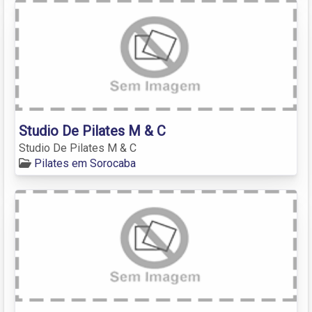
Studio De Pilates M & C
Studio De Pilates M & C
Pilates em Sorocaba