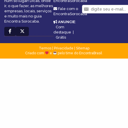
num só lugar! Dicas, onde
EncontraSorocaba
ir, o que fazer, as melhores
Fale com o
empresas, locais, serviços
EncontraSorocaba
e muito mais no guia
Encontra Sorocaba.
ANUNCIE
:
Com
destaque
|
Grátis
Termos
|
Privacidade
|
Sitemap
Criado com
e
pelo time do EncontraBrasil