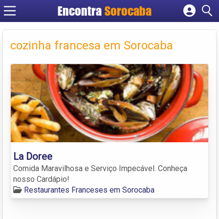
Encontra
Sorocaba
Cadastrar empresa
Fazer login
cozinha francesa em Sorocaba
Criar conta
La Doree
Comida Maravilhosa e Serviço Impecável. Conheça
nosso Cardápio!
Restaurantes Franceses em Sorocaba