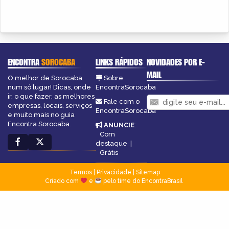
ENCONTRA
SOROCABA
LINKS RÁPIDOS
NOVIDADES POR E-
MAIL
O melhor de Sorocaba
Sobre
num só lugar! Dicas, onde
EncontraSorocaba
ir, o que fazer, as melhores
Fale com o
empresas, locais, serviços
EncontraSorocaba
e muito mais no guia
Encontra Sorocaba.
ANUNCIE
:
Com
destaque
|
Grátis
Termos
|
Privacidade
|
Sitemap
Criado com
e
pelo time do EncontraBrasil