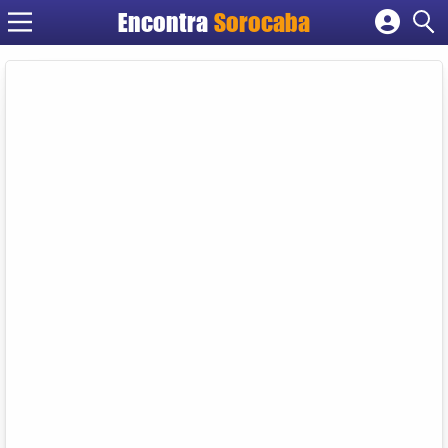
Encontra
Sorocaba
Cadastrar empresa
Fazer login
Criar conta