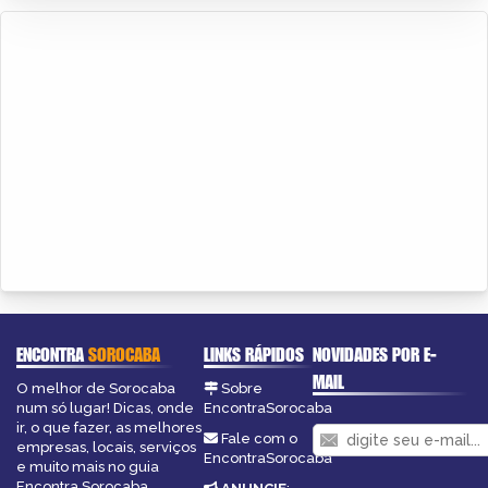
ENCONTRA
SOROCABA
LINKS RÁPIDOS
NOVIDADES POR E-
MAIL
O melhor de Sorocaba
Sobre
num só lugar! Dicas, onde
EncontraSorocaba
ir, o que fazer, as melhores
Fale com o
empresas, locais, serviços
EncontraSorocaba
e muito mais no guia
Encontra Sorocaba.