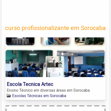
curso profissionalizante em Sorocaba
Escola Tecnica Artec
Ensino Técnico em diversas áreas em Sorocaba.
Escolas Técnicas em Sorocaba