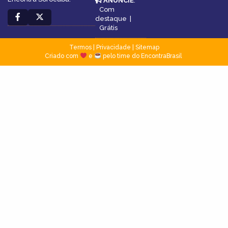
ANUNCIE
:
Com
destaque
|
Grátis
Termos
|
Privacidade
|
Sitemap
Criado com
e
pelo time do EncontraBrasil