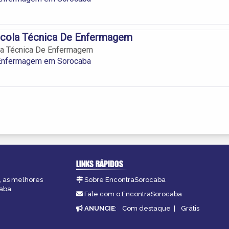
cola Técnica De Enfermagem
a Técnica De Enfermagem
Enfermagem em Sorocaba
LINKS RÁPIDOS
, as melhores
Sobre EncontraSorocaba
aba.
Fale com o EncontraSorocaba
ANUNCIE
:
Com destaque
|
Grátis