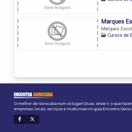
Marques Es
Marques Escol
Cursos de 
ENCONTRA
SOROCABA
O melhor de Sorocaba num só lugar! Dicas, onde ir, o que fazer
empresas, locais, serviços e muito mais no guia Encontra Soroc