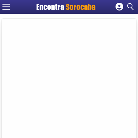
Encontra
Sorocaba
Cadastrar empresa
Fazer login
Criar conta