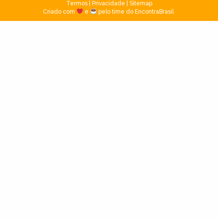
Termos
|
Privacidade
|
Sitemap
Criado com
e
pelo time do EncontraBrasil