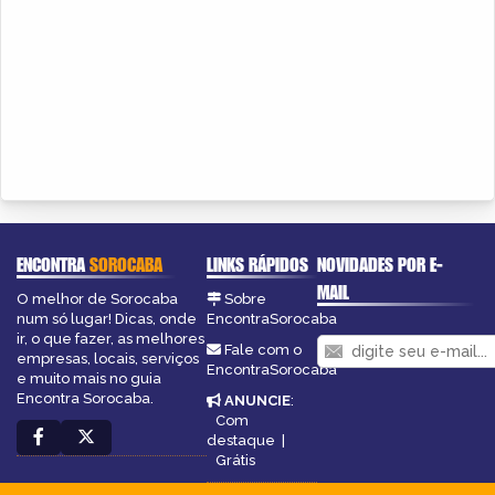
ENCONTRA
SOROCABA
LINKS RÁPIDOS
NOVIDADES POR E-
MAIL
O melhor de Sorocaba
Sobre
num só lugar! Dicas, onde
EncontraSorocaba
ir, o que fazer, as melhores
Fale com o
empresas, locais, serviços
EncontraSorocaba
e muito mais no guia
Encontra Sorocaba.
ANUNCIE
:
Com
destaque
|
Grátis