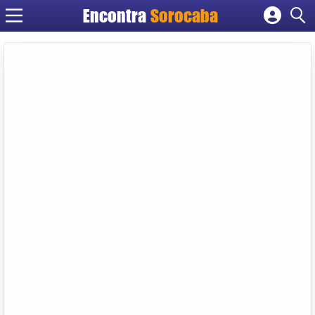
Encontra
Sorocaba
Cadastrar empresa
Fazer login
Criar conta