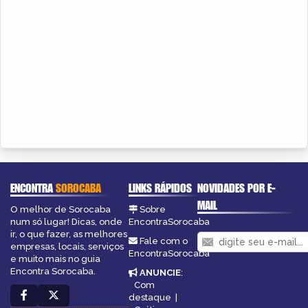
ENCONTRA
SOROCABA
LINKS RÁPIDOS
NOVIDADES POR E-
MAIL
O melhor de Sorocaba
Sobre
num só lugar! Dicas, onde
EncontraSorocaba
ir, o que fazer, as melhores
Fale com o
empresas, locais, serviços
EncontraSorocaba
e muito mais no guia
Encontra Sorocaba.
ANUNCIE
:
Com
destaque
|