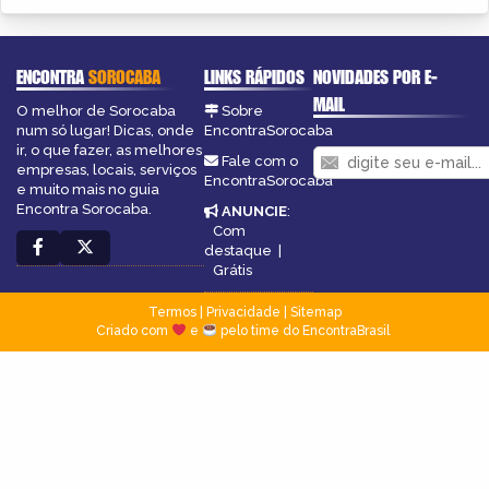
ENCONTRA
SOROCABA
LINKS RÁPIDOS
NOVIDADES POR E-
MAIL
O melhor de Sorocaba
Sobre
num só lugar! Dicas, onde
EncontraSorocaba
ir, o que fazer, as melhores
Fale com o
empresas, locais, serviços
EncontraSorocaba
e muito mais no guia
Encontra Sorocaba.
ANUNCIE
:
Com
destaque
|
Grátis
Termos
|
Privacidade
|
Sitemap
Criado com
e
pelo time do EncontraBrasil