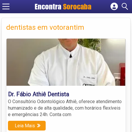
Encontra
Sorocaba
Cadastrar empresa
Fazer login
dentistas em votorantim
Criar conta
Dr. Fábio Athiê Dentista
O Consultório Odontológico Athiê, oferece atendimento
humanizado e de alta qualidade, com horários flexíveis
e emergências 24h. Conta com
Leia Mais