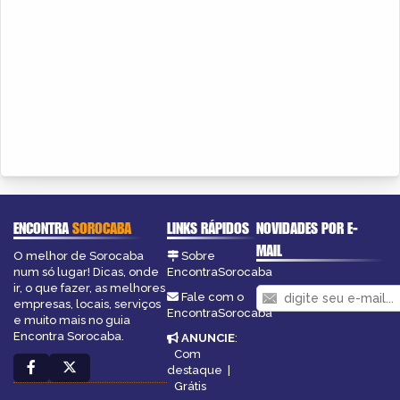
ENCONTRA
SOROCABA
LINKS RÁPIDOS
NOVIDADES POR E-
MAIL
O melhor de Sorocaba
Sobre
num só lugar! Dicas, onde
EncontraSorocaba
ir, o que fazer, as melhores
Fale com o
empresas, locais, serviços
EncontraSorocaba
e muito mais no guia
Encontra Sorocaba.
ANUNCIE
:
Com
destaque
|
Grátis