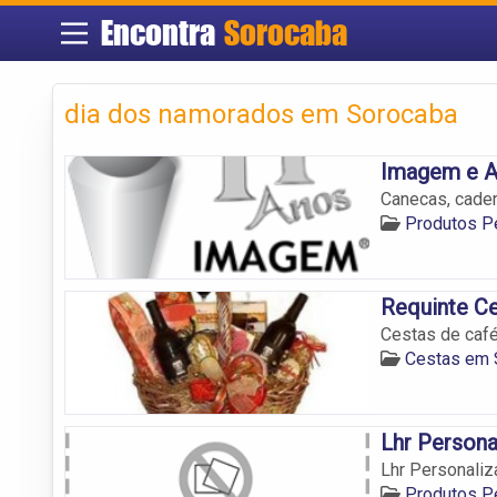
Encontra
Sorocaba
dia dos namorados em Sorocaba
Imagem e A
Canecas, cade
Produtos P
Requinte C
Cestas de café
Cestas em 
Lhr Persona
Lhr Personali
Produtos P