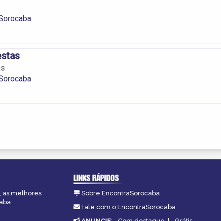
Sorocaba
estas
as
Sorocaba
LINKS RÁPIDOS
, as melhores
Sobre EncontraSorocaba
aba.
Fale com o EncontraSorocaba
ANUNCIE
:
Com destaque
|
Grátis