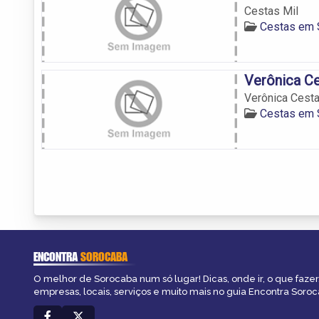
Cestas Mil
Cestas em 
Verônica C
Verônica Cest
Cestas em 
ENCONTRA
SOROCABA
O melhor de Sorocaba num só lugar! Dicas, onde ir, o que fazer
empresas, locais, serviços e muito mais no guia Encontra Soroc