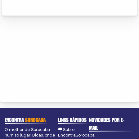
ENCONTRA
SOROCABA
LINKS RÁPIDOS
NOVIDADES POR E-
MAIL
O melhor de Sorocaba
Sobre
num só lugar! Dicas, onde
EncontraSorocaba