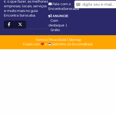
ir, o que fazer, as melhores
Fale com o
empresas, locais, serviços
EncontraSorocaba
e muito mais no guia
Encontra Sorocaba.
ANUNCIE
:
Com
destaque
|
Grátis
Termos
|
Privacidade
|
Sitemap
Criado com
e
pelo time do EncontraBrasil