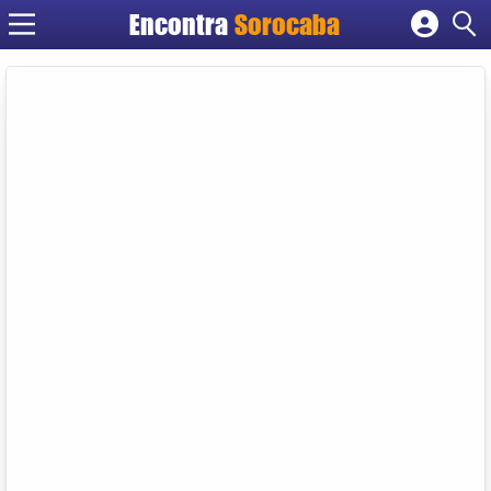
Encontra
Sorocaba
Cadastrar empresa
Fazer login
Criar conta