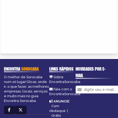
ENCONTRA
SOROCABA
LINKS RÁPIDOS
NOVIDADES POR E-
MAIL
O melhor de Sorocaba
Sobre
num só lugar! Dicas, onde
EncontraSorocaba
ir, o que fazer, as melhores
Fale com o
empresas, locais, serviços
EncontraSorocaba
e muito mais no guia
Encontra Sorocaba.
ANUNCIE
:
Com
destaque
|
Grátis