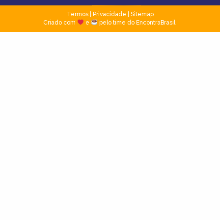
Termos
|
Privacidade
|
Sitemap
Criado com
e
pelo time do EncontraBrasil