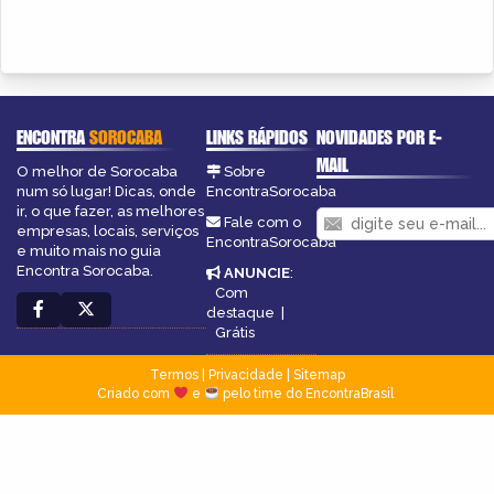
ENCONTRA
SOROCABA
LINKS RÁPIDOS
NOVIDADES POR E-
MAIL
O melhor de Sorocaba
Sobre
num só lugar! Dicas, onde
EncontraSorocaba
ir, o que fazer, as melhores
Fale com o
empresas, locais, serviços
EncontraSorocaba
e muito mais no guia
Encontra Sorocaba.
ANUNCIE
:
Com
destaque
|
Grátis
Termos
|
Privacidade
|
Sitemap
Criado com
e
pelo time do EncontraBrasil