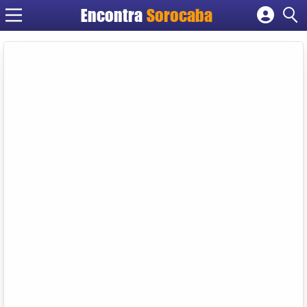
Encontra
Sorocaba
Cadastrar empresa
Fazer login
Criar conta