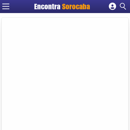
Encontra
Sorocaba
Cadastrar empresa
Fazer login
Criar conta