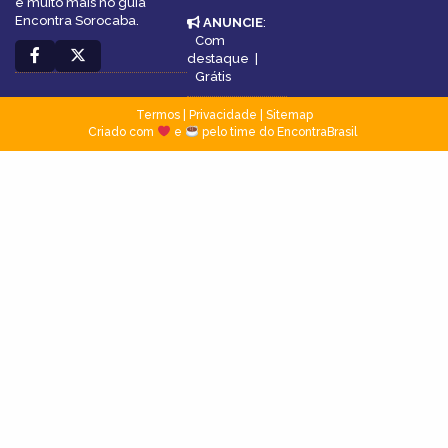
e muito mais no guia
Encontra Sorocaba.
ANUNCIE
:
Com
destaque
|
Grátis
Termos
|
Privacidade
|
Sitemap
Criado com
e
pelo time do EncontraBrasil