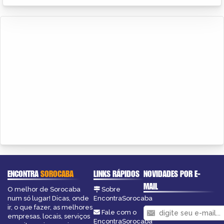
ENCONTRA
SOROCABA
LINKS RÁPIDOS
NOVIDADES POR E-
MAIL
O melhor de Sorocaba
Sobre
num só lugar! Dicas, onde
EncontraSorocaba
ir, o que fazer, as melhores
Fale com o
empresas, locais, serviços
EncontraSorocaba