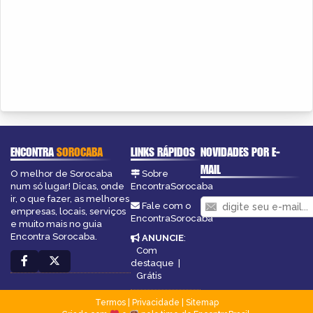
ENCONTRA
SOROCABA
LINKS RÁPIDOS
NOVIDADES POR E-
MAIL
O melhor de Sorocaba
Sobre
num só lugar! Dicas, onde
EncontraSorocaba
ir, o que fazer, as melhores
Fale com o
empresas, locais, serviços
EncontraSorocaba
e muito mais no guia
Encontra Sorocaba.
ANUNCIE
:
Com
destaque
|
Grátis
Termos
|
Privacidade
|
Sitemap