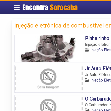
Encontra
Sorocaba
injeção eletrônica de combustível 
Pinheirinho 
Injeção eletrô
Injeção Ele
Jr Auto Elé
Jr Auto Elétric
Injeção Ele
O Carburado
O Carburador I
Injeção Ele