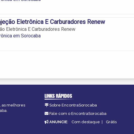
jeção Eletrônica E Carburadores Renew
ão Eletrônica E Carburadores Renew
trônica em Sorocaba
LINKS RÁPIDOS
, as melhores
Sobre EncontraSorocaba
aba.
Fale com o EncontraSorocaba
ANUNCIE
:
Com destaque
|
Grátis