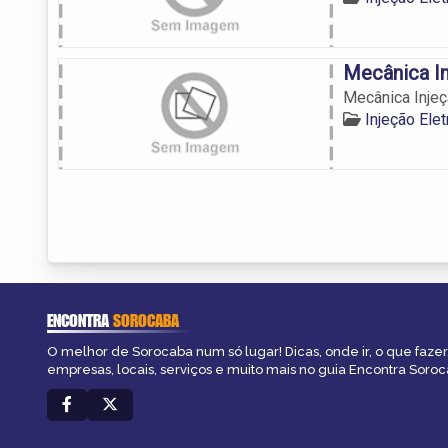
Mecânica In
Mecânica Injeç
Injeção Ele
ENCONTRA
SOROCABA
O melhor de Sorocaba num só lugar! Dicas, onde ir, o que fazer
empresas, locais, serviços e muito mais no guia Encontra Soroc