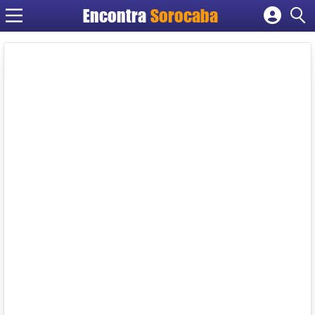
Encontra
Sorocaba
Cadastrar empresa
Fazer login
Criar conta