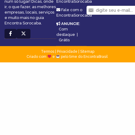
num só lugar! Dicas, onde
EncontraSorocaba
ir, o que fazer, as melhores
Fale com o
empresas, locais, serviços
EncontraSorocaba
e muito mais no guia
Encontra Sorocaba.
ANUNCIE
:
Com
destaque
|
Grátis
Termos
|
Privacidade
|
Sitemap
Criado com
e
pelo time do EncontraBrasil