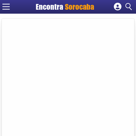
Encontra
Sorocaba
Cadastrar empresa
Fazer login
Criar conta