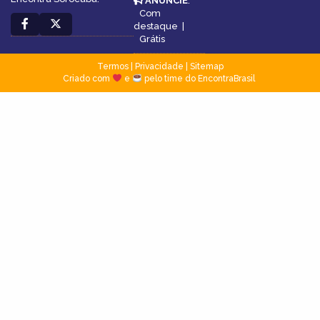
ANUNCIE
:
Com
destaque
|
Grátis
Termos
|
Privacidade
|
Sitemap
Criado com
e
pelo time do EncontraBrasil