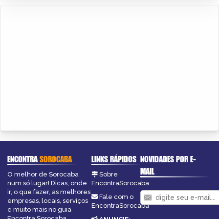
ENCONTRA
SOROCABA
LINKS RÁPIDOS
NOVIDADES POR E-
MAIL
O melhor de Sorocaba
Sobre
num só lugar! Dicas, onde
EncontraSorocaba
ir, o que fazer, as melhores
Fale com o
empresas, locais, serviços
EncontraSorocaba
e muito mais no guia
Encontra Sorocaba.