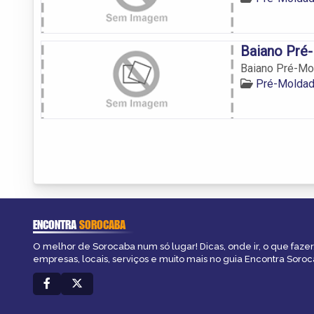
Baiano Pré
Baiano Pré-Mo
Pré-Moldad
ENCONTRA
SOROCABA
O melhor de Sorocaba num só lugar! Dicas, onde ir, o que fazer
empresas, locais, serviços e muito mais no guia Encontra Soroc