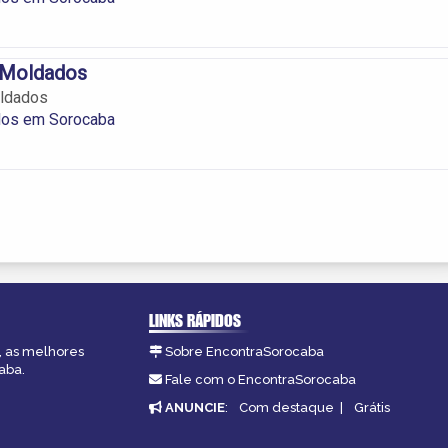
-Moldados
ldados
os em Sorocaba
LINKS RÁPIDOS
, as melhores
Sobre EncontraSorocaba
aba.
Fale com o EncontraSorocaba
ANUNCIE
:
Com destaque
|
Grátis