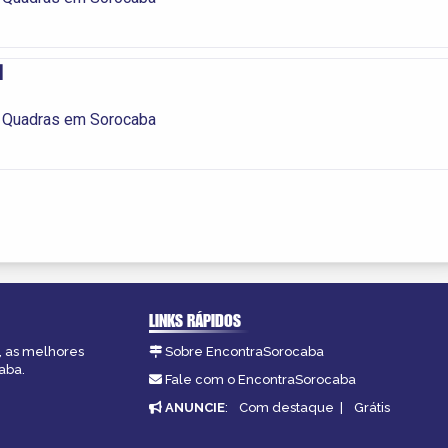
l
 Quadras em Sorocaba
LINKS RÁPIDOS
, as melhores
Sobre EncontraSorocaba
aba.
Fale com o EncontraSorocaba
ANUNCIE
:
Com destaque
|
Grátis