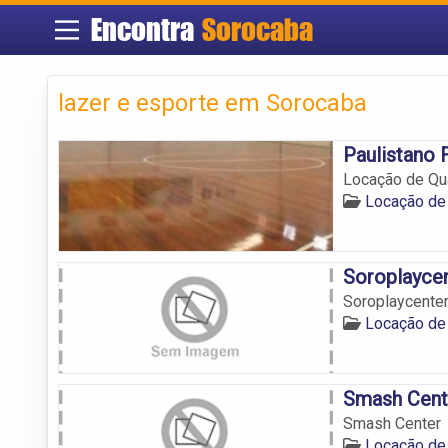
Encontra
Sorocaba
lazer e esporte em Sorocaba
Paulistano 
Locação de Qua
Locação de
Soroplayce
Soroplaycente
Locação de
Smash Cent
Smash Center
Locação de