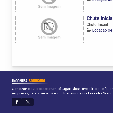
Chute Inicia
Chute Inicial
Locação de
ENCONTRA
SOROCABA
O melhor de Sorocaba num só lugar! Dicas, onde ir, o que fazer
empresas, locais, serviços e muito mais no guia Encontra Soroc