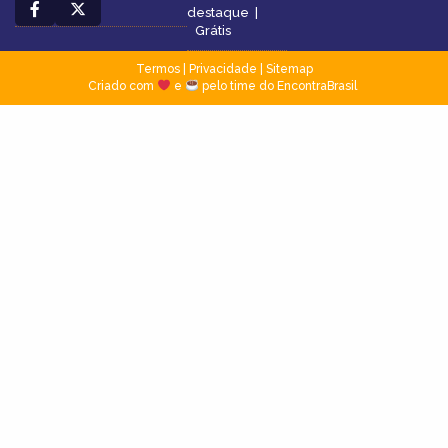
destaque
|
Grátis
Termos
|
Privacidade
|
Sitemap
Criado com
e
pelo time do EncontraBrasil