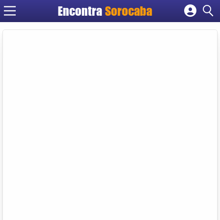
Encontra
Sorocaba
Cadastrar empresa
Fazer login
Criar conta