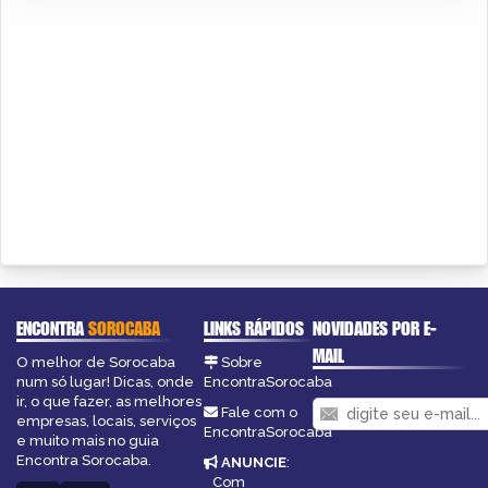
ENCONTRA
SOROCABA
LINKS RÁPIDOS
NOVIDADES POR E-
MAIL
O melhor de Sorocaba
Sobre
num só lugar! Dicas, onde
EncontraSorocaba
ir, o que fazer, as melhores
Fale com o
empresas, locais, serviços
EncontraSorocaba
e muito mais no guia
Encontra Sorocaba.
ANUNCIE
:
Com