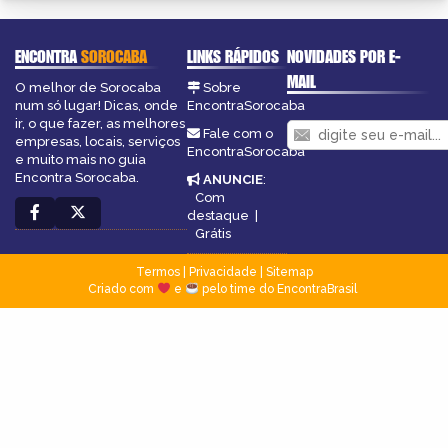
ENCONTRA
SOROCABA
LINKS RÁPIDOS
NOVIDADES POR E-
MAIL
O melhor de Sorocaba
Sobre
num só lugar! Dicas, onde
EncontraSorocaba
ir, o que fazer, as melhores
Fale com o
empresas, locais, serviços
EncontraSorocaba
e muito mais no guia
Encontra Sorocaba.
ANUNCIE
:
Com
destaque
|
Grátis
Termos
|
Privacidade
|
Sitemap
Criado com
e
pelo time do EncontraBrasil