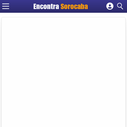
Encontra
Sorocaba
Cadastrar empresa
Fazer login
Criar conta