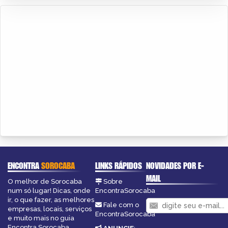
ENCONTRA
SOROCABA
LINKS RÁPIDOS
NOVIDADES POR E-
MAIL
O melhor de Sorocaba
Sobre
num só lugar! Dicas, onde
EncontraSorocaba
ir, o que fazer, as melhores
Fale com o
empresas, locais, serviços
EncontraSorocaba
e muito mais no guia
Encontra Sorocaba.