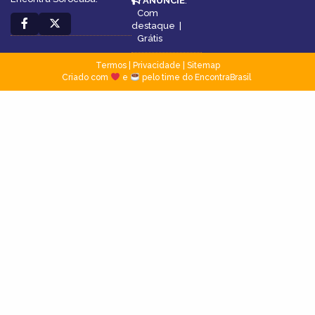
ANUNCIE
:
Com
destaque
|
Grátis
Termos
|
Privacidade
|
Sitemap
Criado com
e
pelo time do EncontraBrasil