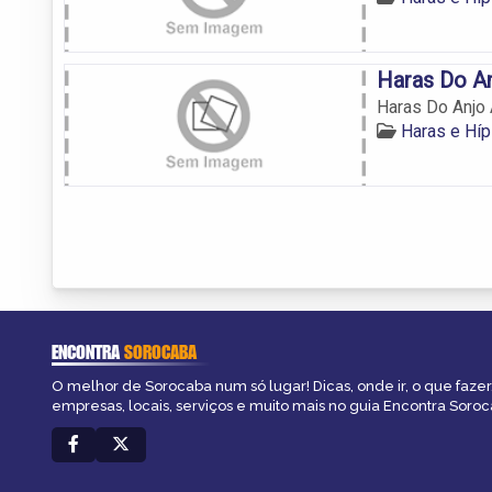
Haras Do A
Haras Do Anjo 
Haras e Hí
ENCONTRA
SOROCABA
O melhor de Sorocaba num só lugar! Dicas, onde ir, o que fazer
empresas, locais, serviços e muito mais no guia Encontra Soroc