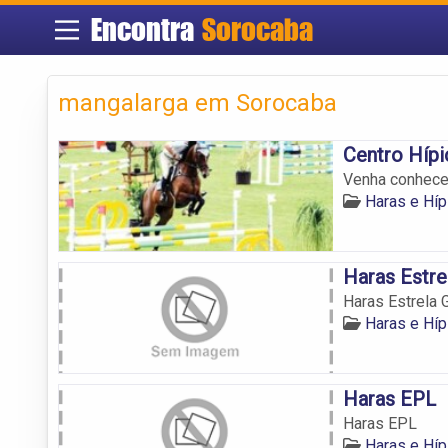
Encontra
Sorocaba
mangalarga em Sorocaba
Centro Híp
Venha conhecer
Haras e Hí
Haras Estre
Haras Estrela 
Haras e Hí
Haras EPL
Haras EPL
Haras e Hí