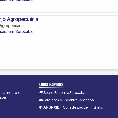
njo Agropecuária
Agropecuária
picas em Sorocaba
LINKS RÁPIDOS
, as melhores
Sobre EncontraSorocaba
aba.
Fale com o EncontraSorocaba
ANUNCIE
:
Com destaque
|
Grátis