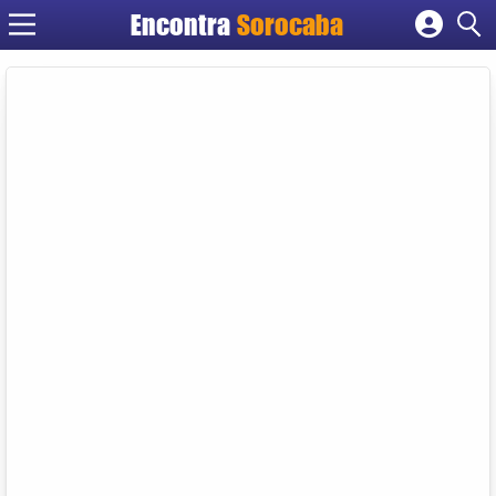
Encontra
Sorocaba
Cadastrar empresa
Fazer login
Criar conta