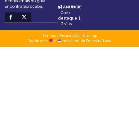
e muito mais no guia
Encontra Sorocaba.
ANUNCIE
:
Com
destaque
|
Grátis
Termos
|
Privacidade
|
Sitemap
Criado com
e
pelo time do EncontraBrasil