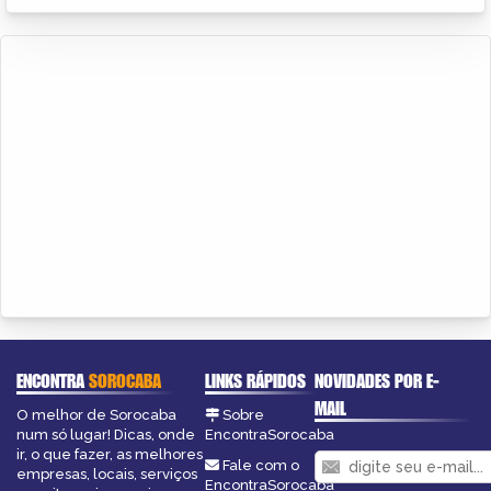
ENCONTRA
SOROCABA
LINKS RÁPIDOS
NOVIDADES POR E-
MAIL
O melhor de Sorocaba
Sobre
num só lugar! Dicas, onde
EncontraSorocaba
ir, o que fazer, as melhores
Fale com o
empresas, locais, serviços
EncontraSorocaba