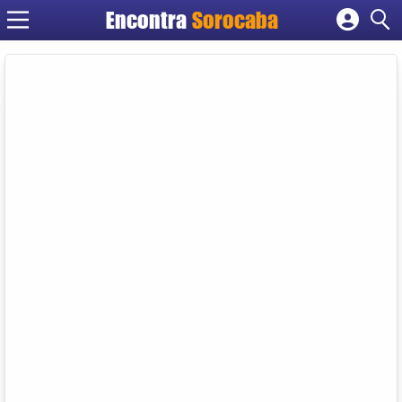
Encontra
Sorocaba
Cadastrar empresa
Fazer login
Criar conta