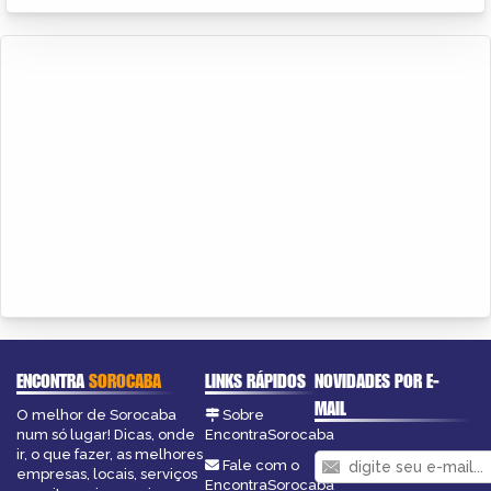
ENCONTRA
SOROCABA
LINKS RÁPIDOS
NOVIDADES POR E-
MAIL
O melhor de Sorocaba
Sobre
num só lugar! Dicas, onde
EncontraSorocaba
ir, o que fazer, as melhores
Fale com o
empresas, locais, serviços
EncontraSorocaba