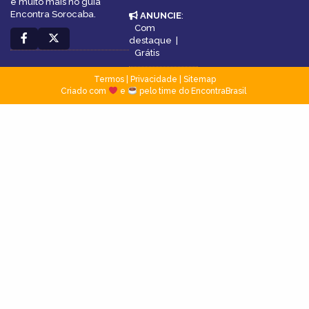
e muito mais no guia
Encontra Sorocaba.
ANUNCIE
:
Com
destaque
|
Grátis
Termos
|
Privacidade
|
Sitemap
Criado com
e
pelo time do EncontraBrasil