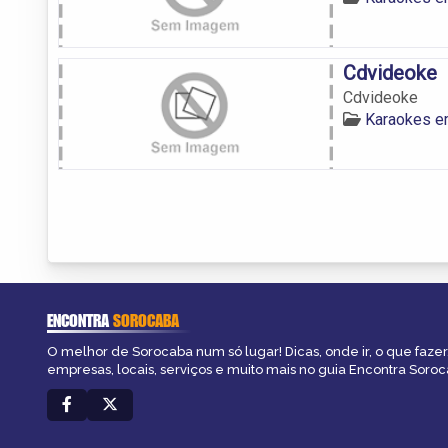
Cdvideoke
Cdvideoke
Karaokes e
ENCONTRA
SOROCABA
O melhor de Sorocaba num só lugar! Dicas, onde ir, o que fazer
empresas, locais, serviços e muito mais no guia Encontra Soroc