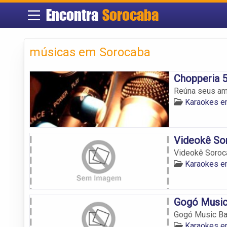
Encontra
Sorocaba
músicas em Sorocaba
Chopperia 
Reúna seus am
Karaokes e
Videokê So
Videokê Soroc
Karaokes e
Gogó Music
Gogó Music Ba
Karaokes e