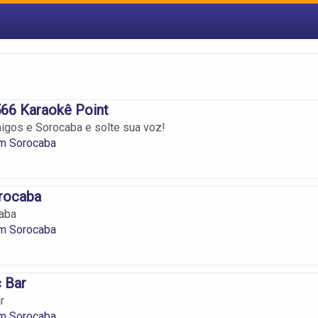
566 Karaokê Point
igos e Sorocaba e solte sua voz!
m Sorocaba
rocaba
aba
m Sorocaba
 Bar
r
m Sorocaba