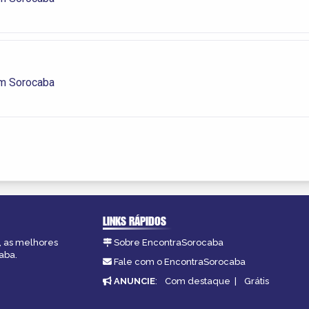
m Sorocaba
LINKS RÁPIDOS
, as melhores
Sobre EncontraSorocaba
aba.
Fale com o EncontraSorocaba
ANUNCIE
:
Com destaque
|
Grátis