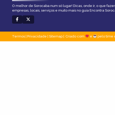
O melhor de Sorocaba num só lugar! Dicas, onde ir, o que fazer
empresas, locais, serviços e muito mais no guia Encontra Soroc
Termos
|
Privacidade
|
Sitemap
Criado com
e
pelo time 