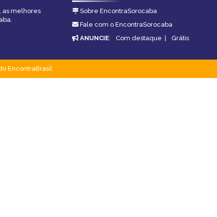
, as melhores
Sobre EncontraSorocaba
aba.
Fale com o EncontraSorocaba
ANUNCIE
:
Com destaque
|
Grátis
do EncontraBrasil