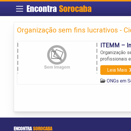
Encontra
Sorocaba
Organização sem fins lucrativos - C
ITEMM – Ins
Organização se
profissionais 
Leia Mais
ONGs em S
ENCONTRA
SOROCABA